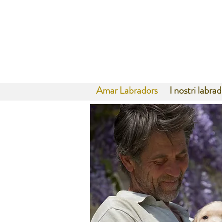
Amar Labradors
I nostri labra