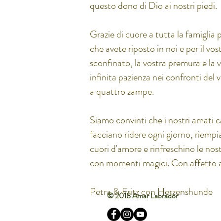
questo dono di Dio ai nostri piedi.
Grazie di cuore a tutta la famiglia p
che avete riposto in noi e per il vo
sconfinato, la vostra premura e la 
infinita pazienza nei confronti del
a quattro zampe.
Siamo convinti che i nostri amati c
facciano ridere ogni giorno, riempia
cuori d'amore e rinfreschino le nos
con momenti magici. Con affetto a 
Petra & Fritz con Herzenshunde
© 2018 Amar Labrador