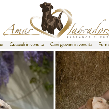
dor
Cuccioli in vendita
Cani giovani in vendita
Form