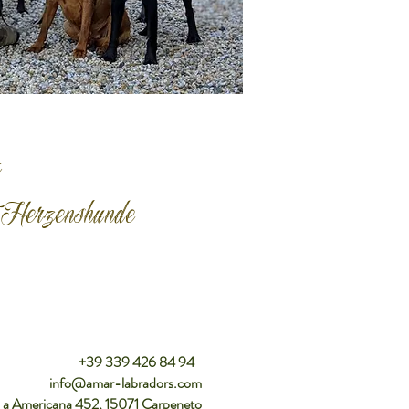
z
t Herzenshunde
+39 339 426 84 94
info@amar-labradors.com
a Americana 452, 15071 Carpeneto