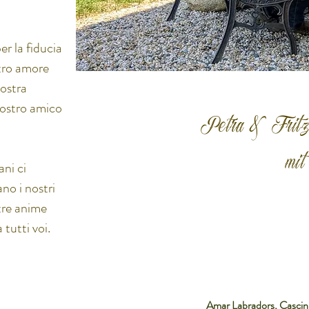
er la fiducia
stro amore
vostra
 vostro amico
Petra & Frit
mi
ani ci
no i nostri
tre anime
tutti voi.
Amar Labradors, Cascin