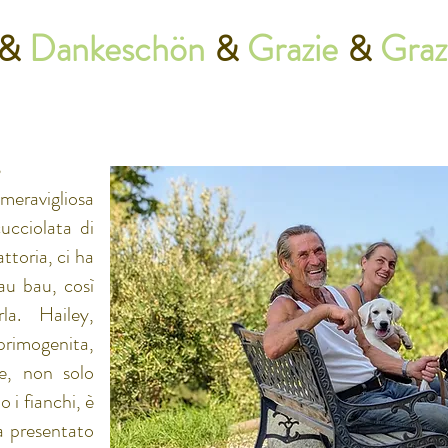
&
Dankeschön
&
Grazie
&
Grazi
,
meravigliosa
ucciolata di
attoria, ci ha
au bau, così
la. Hailey,
rimogenita,
e, non solo
i fianchi, è
ha presentato