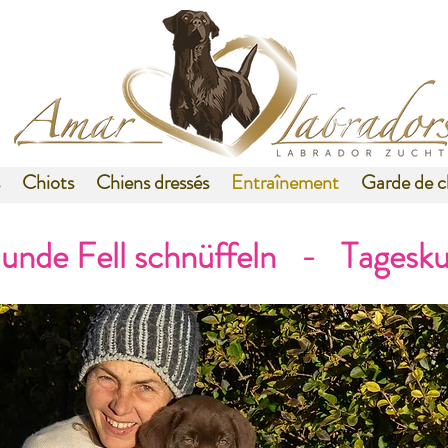
Chiots
Chiens dressés
Entraînement
Garde de c
unde Fell schnüffeln - Tagesku