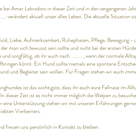
e bei Amar Labradors in dieser Zeit und in den vergangenen Jah
..... verändert aktuell unser alles Leben. Die aktuelle Situation 
duld, Liebe, Aufmerksamkeit, Ruhephasen, Pflege, Bewegung -
, der man sich bewusst sein sollte und nicht bei der ersten Hür
e und sorgfältig, ob ihr auch nach .........., wenn der normale All
aufbringen könnt. Ein Hund sollte niemals eine spontane Entsche
reund und Begleiter sein wollen. Für Fragen stehen wir euch im
ghundes ist das wichtigste, dass ihr euch eure Fellnase im Allta
 In dieser Zeit ist es nicht immer möglich die Welpen zu besuche
ür eine Unterstützung stehen wir mit unseren Erfahrungen gerne
iebten Vierbeiners.
d freuen uns persönlich in Kontakt zu bleiben.