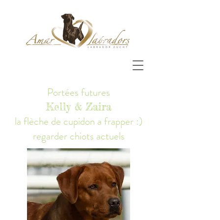
Portées futures
Kelly & Zaira
la flèche de cupidon a frapper :)
regarder chiots actuels