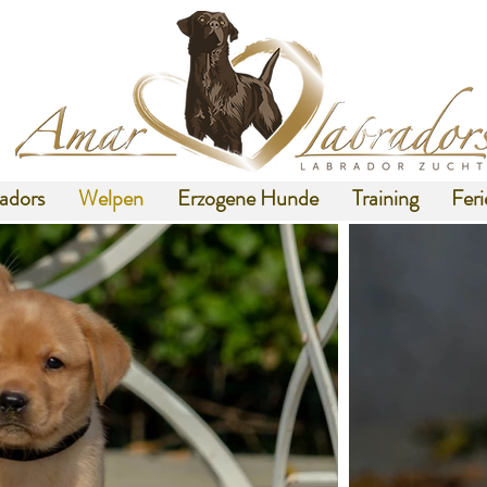
adors
Welpen
Erzogene Hunde
Training
Fer