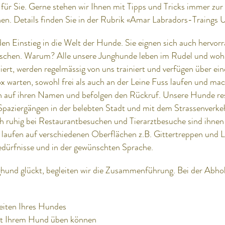
 für Sie. Gerne stehen wir Ihnen mit Tipps und Tricks immer zur 
hen. Details finden Sie in der Rubrik «Amar Labradors-Traings U
en Einstieg in die Welt der Hunde. Sie eignen sich auch hervorr
nschen. Warum? Alle unsere Junghunde leben im Rudel und woh
isiert, werden regelmässig von uns trainiert und verfügen über 
Box warten, sowohl frei als auch an der Leine Fuss laufen und 
en auf ihren Namen und befolgen den Rückruf. Unsere Hunde re
 Spaziergängen in der belebten Stadt und mit dem Strassenverk
ch ruhig bei Restaurantbesuchen und Tierarztbesuche sind ihnen
ufen auf verschiedenen Oberflächen z.B. Gittertreppen und Lau
dürfnisse und in der gewünschten Sprache.
hund glückt, begleiten wir die Zusammenführung. Bei der Abholu
eiten Ihres Hundes
mit Ihrem Hund üben können