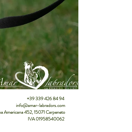
+39 339 426 84 94
info@amar-labradors.com
n
a Americana 452, 15071 Carpeneto
IVA 01958540062